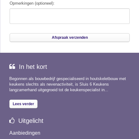
15:00
Opmerkingen (optioneel):
2
3
4
5
6
7
8
15:30
9
10
11
12
13
14
15
16:00
16
17
18
19
20
21
22
WISSEN
23
24
25
26
27
28
29
30
31
1
2
3
4
5
In het kort
Vandaag
Wissen
Sluiten
Begonnen als bouwbedrijf gespecialiseerd in houtskeletbouw met
keukens slechts als nevenactiviteit, is Sluis 6 Keukens
langzamerhand uitgegroeid tot de keukenspecialist in...
Lees verder
Uitgelicht
Aanbiedingen