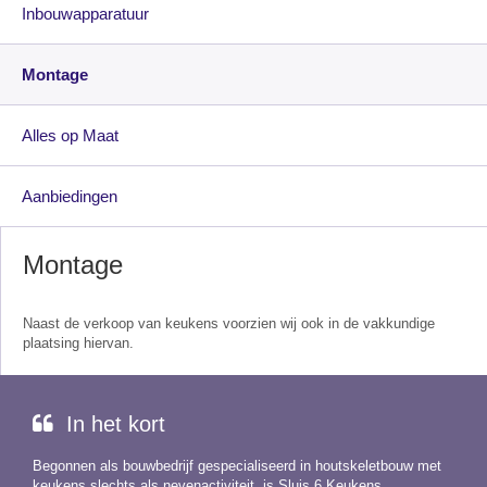
Inbouwapparatuur
Montage
Alles op Maat
Aanbiedingen
Montage
Naast de verkoop van keukens voorzien wij ook in de vakkundige
plaatsing hiervan.
In het kort
Begonnen als bouwbedrijf gespecialiseerd in houtskeletbouw met
keukens slechts als nevenactiviteit, is Sluis 6 Keukens